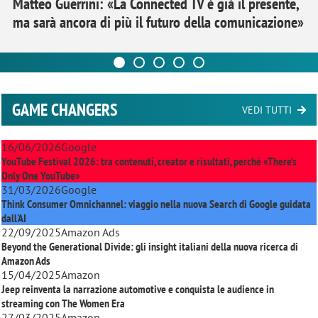
Matteo Guerrini: «La Connected TV è già il presente,
ma sarà ancora di più il futuro della comunicazione»
GAME CHANGERS
VEDI TUTTI
16/06/2026
Google
YouTube Festival 2026: tra contenuti, creator e risultati, perché «There’s
Only One YouTube»
31/03/2026
Google
Think Consumer Omnichannel: viaggio nella nuova Search di Google guidata
dall'AI
22/09/2025
Amazon Ads
Beyond the Generational Divide: gli insight italiani della nuova ricerca di
Amazon Ads
15/04/2025
Amazon
Jeep reinventa la narrazione automotive e conquista le audience in
streaming con
The Women Era
27/03/2025
Amazon