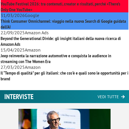
YouTube Festival 2026: tra contenuti, creator e risultati, perché «There’s
Only One YouTube»
31/03/2026
Google
Think Consumer Omnichannel: viaggio nella nuova Search di Google guidata
dall'AI
22/09/2025
Amazon Ads
Beyond the Generational Divide: gli insight italiani della nuova ricerca di
Amazon Ads
15/04/2025
Amazon
Jeep reinventa la narrazione automotive e conquista le audience in
streaming con
The Women Era
27/03/2025
Amazon
Il “Tempo di qualità” per gli italiani: che cos’è e quali sono le opportunità per i
brand
INTERVISTE
VEDI TUTTE