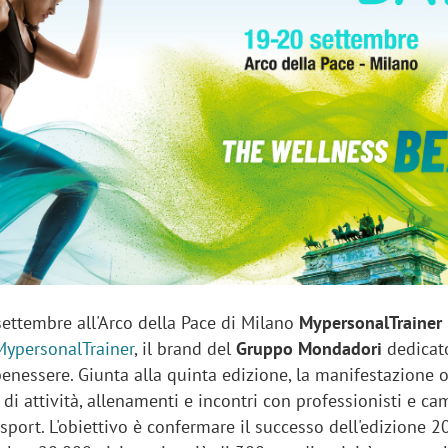
sung Ads: «L'Italia è un
Networking agli eventi: c
rategico e continuerà a
startup Kicè punta a elimi
"spreco di relazioni"
settembre all'Arco della Pace di Milano
MypersonalTrainer
MypersonalTrainer
, il brand del
Gruppo Mondadori
dedicat
 benessere. Giunta alla quinta edizione, la manifestazione o
i attività, allenamenti e incontri con professionisti e ca
port. L'obiettivo è confermare il successo dell'edizione 2