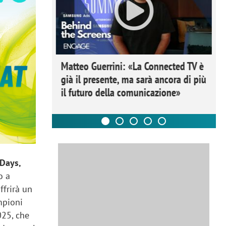
ome la
Matteo Guerrini: «La Connected TV è
nare lo
già il presente, ma sarà ancora di più
il futuro della comunicazione»
 Days,
o a
ffrirà un
mpioni
025, che