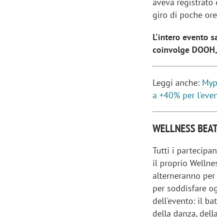
aveva registrato o
giro di poche or
L'intero evento 
coinvolge DOOH, 
Leggi anche:
Mype
a +40% per l'eve
WELLNESS BEA
Tutti i partecipa
il proprio Wellnes
alterneranno per 
per soddisfare og
dell'evento: il b
della danza, dell