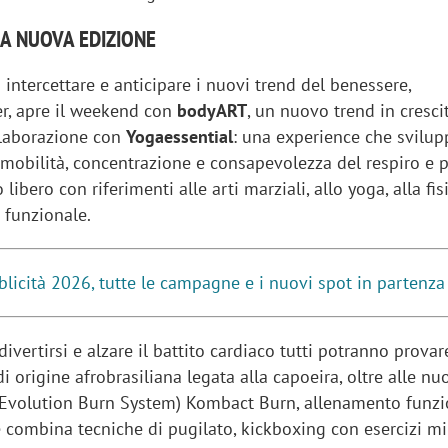
LA NUOVA EDIZIONE
intercettare e anticipare i nuovi trend del benessere,
r, apre il weekend con
bodyART
, un nuovo trend in cresci
ollaborazione con
Yogaessential
: una experience che svilup
, mobilità, concentrazione e consapevolezza del respiro e
libero con riferimenti alle arti marziali, allo yoga, alla fi
o funzionale.
blicità 2026, tutte le campagne e i nuovi spot in partenza
divertirsi e alzare il battito cardiaco tutti potranno provare
i origine afrobrasiliana legata alla capoeira, oltre alle nu
(Evolution Burn System) Kombact Burn, allenamento funzi
e combina tecniche di pugilato, kickboxing con esercizi mi