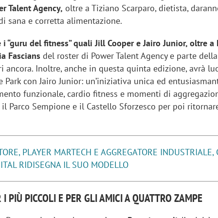
r Talent Agency,
oltre a Tiziano Scarparo, dietista, darann
 di sana e corretta alimentazione.
 “guru del fitness” quali Jill Cooper e Jairo Junior, oltre a
via Fascians
del roster di Power Talent Agency e parte dell
ri ancora. Inoltre, anche in questa quinta edizione, avrà l
 Park con Jairo Junior: un’iniziativa unica ed entusiasman
mento funzionale, cardio fitness e momenti di aggregazion
à il Parco Sempione e il Castello Sforzesco per poi ritornare
TORE, PLAYER MARTECH E AGGREGATORE INDUSTRIALE, 
TAL RIDISEGNA IL SUO MODELLO
R I PIÙ PICCOLI E PER GLI AMICI A QUATTRO ZAMPE