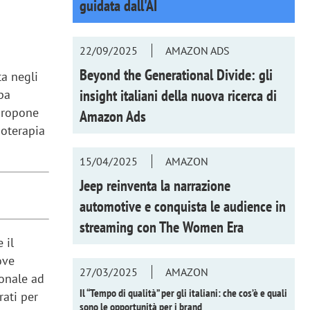
guidata dall'AI
22/09/2025
AMAZON ADS
Beyond the Generational Divide: gli
ta negli
insight italiani della nuova ricerca di
pa
 propone
Amazon Ads
sioterapia
15/04/2025
AMAZON
Jeep reinventa la narrazione
automotive e conquista le audience in
streaming con
The Women Era
 il
ove
27/03/2025
AMAZON
onale ad
Il “Tempo di qualità” per gli italiani: che cos’è e quali
rati per
sono le opportunità per i brand