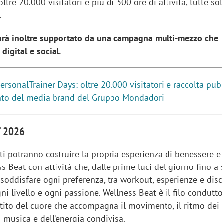
ltre 20.000 visitatori e più di 300 ore di attività, tutte so
e.
sarà inoltre supportato da una campagna multi-mezzo che
digital e social.
rsonalTrainer Days: oltre 20.000 visitatori e raccolta pubb
nto del media brand del Gruppo Mondadori
T 2026
nti potranno costruire la propria esperienza di benessere e
s Beat con attività che, dalle prime luci del giorno fino a s
soddisfare ogni preferenza, tra workout, esperienze e disc
ni livello e ogni passione. Wellness Beat è il filo condutt
attito del cuore che accompagna il movimento, il ritmo dei
a musica e dell'energia condivisa.