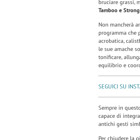
bruciare grassi, m
Tamboo e Strong
Non mancherà anc
programma che pr
acrobatica, calis
le sue amache sos
tonificare, allung
equilibrio e coo
SEGUICI SU INS
Sempre in questo
Scazz, quando un'agenzia di
Emanuele V
capace di integra
comunicazione crea un brand food:
«La creativ
antichi gesti sim
«Marketing e prodotto devono
amplificar
crescere insieme»
Per chiudere la g