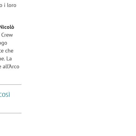
o i loro
 Nicolò
a Crew
uogo
te che
e. La
 all’Arco
COSÌ