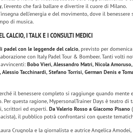
y
, l'evento che farà ballare e divertire il cuore di Milano.
'insegna dell'energia e del movimento, dove il benessere s
empo di musica.
L CALCIO, I TALK E I CONSULTI MEDICI
di padel con le leggende del calcio
, previsto per domenica
laborazione con Italy Padel Tour & Bombeer. Tanti volti not
 avvincenti:
Bobo Vieri, Alessandro Matri, Nicola Amoruso,
, Alessio Tacchinardi, Stefano Torrisi, German Denis e Tom
erché il benessere completo si raggiunge quando mente 
o. Per questa ragione, MypersonalTrainer Days è teatro di t
, scrittori ed esperti.
Da Valerio Rosso a Giacomo Pisano
(
acista), il pubblico potrà confrontarsi con queste tematic
Laura Crugnola e la giornalista e autrice Angelica Amodei,