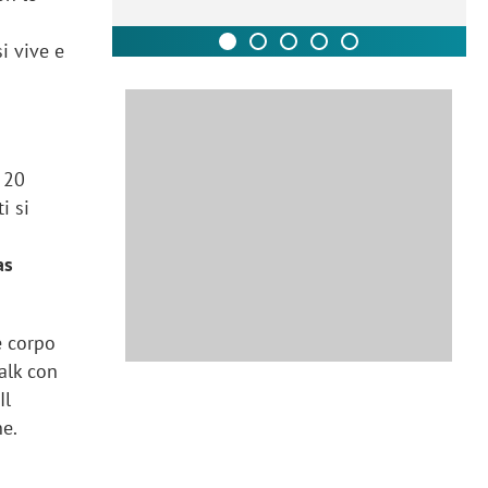
i vive e
 20
i si
as
e corpo
alk con
Il
he.