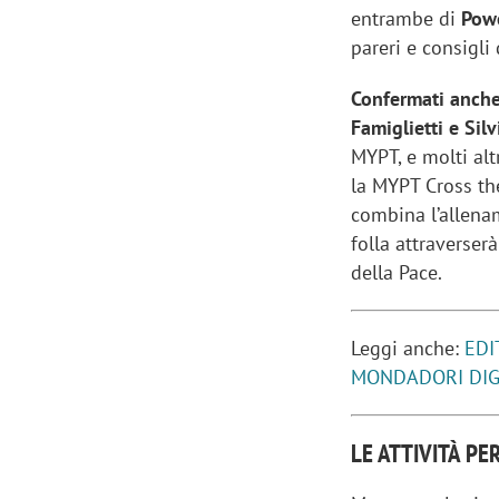
entrambe di
Powe
pareri e consigli
Confermati anche i
Famiglietti e Sil
MYPT, e molti alt
la MYPT Cross the
combina l’allena
folla attraverser
della Pace.
Leggi anche:
EDI
MONDADORI DIGI
LE ATTIVITÀ PE