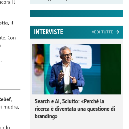
ncora il
otta,
il
INTERVISTE
VEDI TUTTE
ale. Con
a
o.
elief,
 Ipsos
Search e AI, Sciutto: «Perché la
ei mudra,
rivere i
ricerca è diventata una questione di
nderli e
branding»
on lo