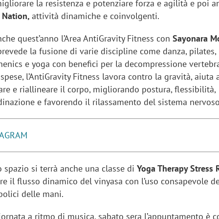
igliorare la resistenza e potenziare forza e agilità e poi a
 Nation,
attività dinamiche e coinvolgenti.
he quest’anno l’Area AntiGravity Fitness con
Sayonara M
evede la fusione di varie discipline come danza, pilates,
thenics e yoga con benefici per la decompressione vertebr
pese, l’AntiGravity Fitness lavora contro la gravità, aiuta 
are e riallineare il corpo, migliorando postura, flessibilità,
rdinazione e favorendo il rilassamento del sistema nervos
TAGRAM
 spazio si terrà anche una classe di
Yoga Therapy Stress R
iora di Deloitte Digital:
Ricerche di mercato. Neri,
re il flusso dinamico del vinyasa con l’uso consapevole d
ità resta centrale, l’AI deve
Doxa: «Non basta più desc
bolici delle mani.
e il talento»
fenomeni: bisogna compre
tradurli in azioni»
iornata a ritmo di musica, sabato sera l’appuntamento è c