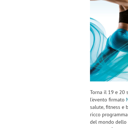
Manassero, Samsung Ads: «Con Total
Perez, Sam
View la reach della CTV diventa
mercato st
finalmente misurabile»
crescere»
Torna il 19 e 20 
l'evento firmato
salute, fitness e
ricco programma d
del mondo dello s