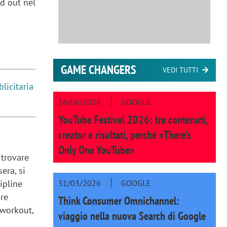
ld out nel
GAME CHANGERS
VEDI TUTTI
licitaria
16/06/2026
GOOGLE
YouTube Festival 2026: tra contenuti,
creator e risultati, perché «There’s
Only One YouTube»
 trovare
era, si
ipline
31/03/2026
GOOGLE
ore
Think Consumer Omnichannel:
 workout,
viaggio nella nuova Search di Google