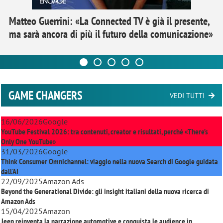
Matteo Guerrini: «La Connected TV è già il presente,
ma sarà ancora di più il futuro della comunicazione»
GAME CHANGERS
VEDI TUTTI
16/06/2026
Google
YouTube Festival 2026: tra contenuti, creator e risultati, perché «There’s
Only One YouTube»
31/03/2026
Google
Think Consumer Omnichannel: viaggio nella nuova Search di Google guidata
dall'AI
22/09/2025
Amazon Ads
Beyond the Generational Divide: gli insight italiani della nuova ricerca di
Amazon Ads
15/04/2025
Amazon
Jeep reinventa la narrazione automotive e conquista le audience in