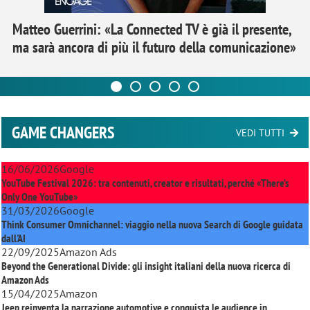
Matteo Guerrini: «La Connected TV è già il presente,
ma sarà ancora di più il futuro della comunicazione»
GAME CHANGERS
VEDI TUTTI
16/06/2026
Google
YouTube Festival 2026: tra contenuti, creator e risultati, perché «There’s
Only One YouTube»
31/03/2026
Google
Think Consumer Omnichannel: viaggio nella nuova Search di Google guidata
dall'AI
22/09/2025
Amazon Ads
Beyond the Generational Divide: gli insight italiani della nuova ricerca di
Amazon Ads
15/04/2025
Amazon
Jeep reinventa la narrazione automotive e conquista le audience in