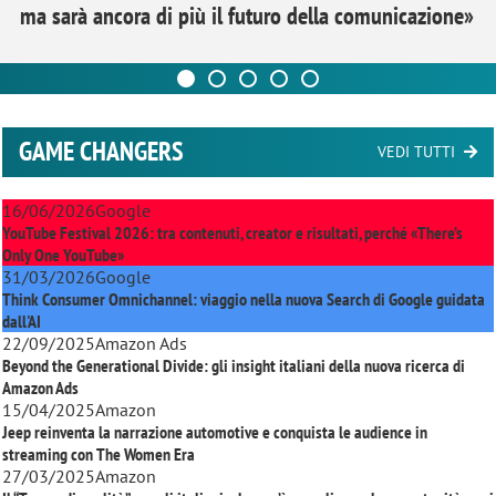
ma sarà ancora di più il futuro della comunicazione»
GAME CHANGERS
VEDI TUTTI
16/06/2026
Google
YouTube Festival 2026: tra contenuti, creator e risultati, perché «There’s
Only One YouTube»
31/03/2026
Google
Think Consumer Omnichannel: viaggio nella nuova Search di Google guidata
dall'AI
22/09/2025
Amazon Ads
Beyond the Generational Divide: gli insight italiani della nuova ricerca di
Amazon Ads
15/04/2025
Amazon
Jeep reinventa la narrazione automotive e conquista le audience in
streaming con
The Women Era
27/03/2025
Amazon