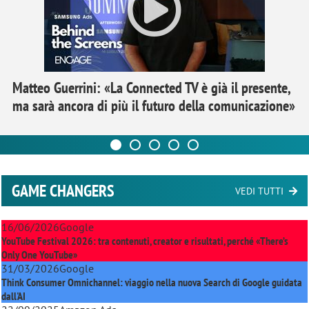
Matteo Guerrini: «La Connected TV è già il presente,
ma sarà ancora di più il futuro della comunicazione»
GAME CHANGERS
VEDI TUTTI
16/06/2026
Google
YouTube Festival 2026: tra contenuti, creator e risultati, perché «There’s
Only One YouTube»
31/03/2026
Google
Think Consumer Omnichannel: viaggio nella nuova Search di Google guidata
dall'AI