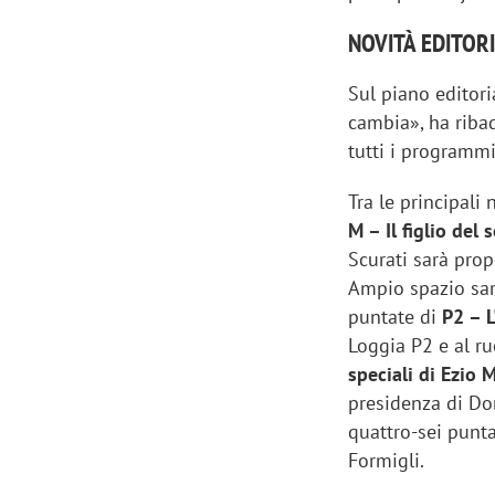
NOVITÀ EDITOR
Sul piano editori
cambia», ha ribad
tutti i programmi
Tra le principali 
M – Il figlio del 
Scurati sarà pro
Ampio spazio sarà
puntate di
P2 – L
Loggia P2 e al ru
speciali di Ezio 
presidenza di Don
quattro-sei punt
Formigli.