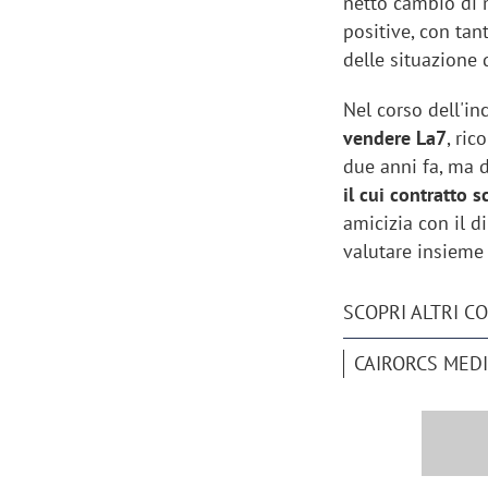
netto cambio di m
positive, con ta
delle situazione 
Nel corso dell'in
vendere La7
, ri
due anni fa, ma 
il cui contratto 
amicizia con il d
valutare insieme
SCOPRI ALTRI C
CAIRORCS MED