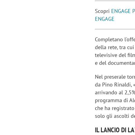
Scopri
ENGAGE P
ENGAGE
Completano l'offe
della rete, tra c
televisive del fi
e del documentar
Nel preserale to
da Pino Rinaldi,
arrivando al 2,5%
programma di Ald
Scazz, quando un'agenzia di
Emanuele V
che ha registrato
comunicazione crea un brand food:
«La creativ
solo gli ascolti 
«Marketing e prodotto devono
amplificar
crescere insieme»
IL LANCIO DI L