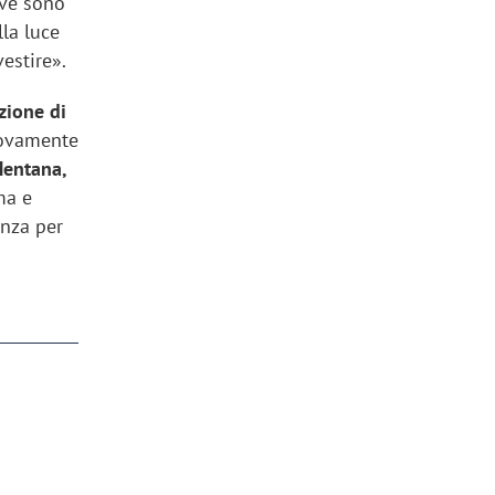
ive sono
la luce
vestire».
zione di
nuovamente
Mentana,
ma e
enza per