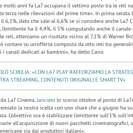
Se molti anni fa La7 occupava il settimo posto tra le reti na
e terza nelle rilevazioni del prime time». In prima serata 
 il 6,1%, dato che sale al 6,6% se si considera anche La7 
, l’emittente ha il 4,4%, il 5% computando anche il canale 
le reti, otteniamo un risultato vicino al 7,1% di Warner Bro
ò contare su un'offerta composta da otto reti tra generali
i i canali dedicati ai bambini», ha detto Cairo.
OLÒ SCIBILIA: «CON LA7 PLAY RAFFORZIAMO LA STRATEG
7 TRA STREAMING, CONTENUTI ORIGINALI E SMART TV»
arda La7 Cinema,
lanciato
lo scorso ottobre al posto di La7d
premiato la nostra scelta con uno share che a giugno ha s
ta. L’obiettivo ora è stabilizzare l'emittente sull'1% sull'in
razie all'acquisizione di nuovi pacchetti cinematografici, s
americane sia dai produttori italiani».