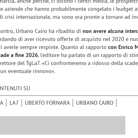
arcia, anche perché, ci dicono i centri media, le prospett
nte aziende che hanno probabilmente congelato i budget al
di crisi internazionale, ma sono ora pronte a tornare ad in
contro, Urbano Cairo ha ribadito di
non avere alcuna inten
cordando di aver ricevuto offerte di acquisto nel 2020 e 
di averle sempre respinte. Quanto al rapporto
con Enrico 
scade a fine 2026
, l'editore ha parlato di un rapporto di sti
irettore del TgLa7. «Ci confronteremo a ridosso della scad
 un eventuale rinnovo».
ONTENUTI SU
IA
LA7
UBERTO FORNARA
URBANO CAIRO