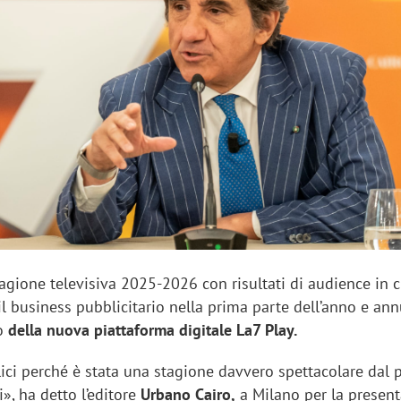
sung Ads: «L'Italia è un
Networking agli eventi: c
rategico e continuerà a
startup Kicè punta a elimi
"spreco di relazioni"
tagione televisiva 2025-2026 con risultati di audience in c
 business pubblicitario nella prima parte dell’anno e ann
no
della nuova piattaforma digitale La7 Play.
ici perché è stata una stagione davvero spettacolare dal 
i», ha detto l’editore
Urbano Cairo,
a Milano per la presen