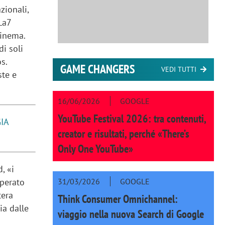
zionali,
La7
Cinema.
di soli
s.
GAME CHANGERS
VEDI TUTTI
ste e
16/06/2026
GOOGLE
YouTube Festival 2026: tra contenuti,
IA
creator e risultati, perché «There’s
Only One YouTube»
, «i
31/03/2026
GOOGLE
uperato
tera
Think Consumer Omnichannel:
ia dalle
viaggio nella nuova Search di Google