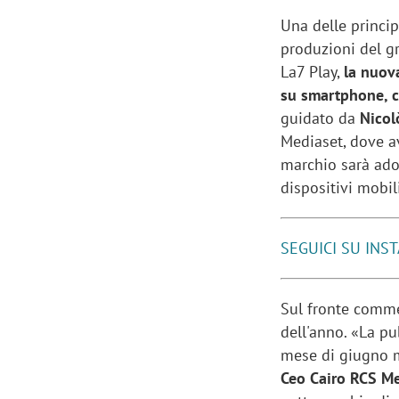
Una delle princip
produzioni del g
La7 Play,
la nuova
su smartphone, 
guidato da
Nicol
Mediaset, dove av
marchio sarà adot
dispositivi mobil
SEGUICI SU INS
Sul fronte comme
dell'anno. «La p
mese di giugno m
Ceo Cairo RCS Me