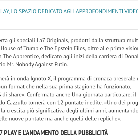
LAY, LO SPAZIO DEDICATO AGLI APPROFONDIMENTI VIDE
rta gli speciali La7 Originals, prodotti dalla struttura mul
ui House of Trump e The Epstein Files, oltre alle prime visio
lm The Apprentice, dedicato agli inizi della carriera di Don
io Mr. Nobody Against Putin.
rnerà in onda Ignoto X, il programma di cronaca preserale
 «un format che nella sua prima stagione ha funzionato,
 di share». Confermato anche Una giornata particolare: il
o Cazzullo tornerà con 12 puntate inedite. «Uno dei pr
iora di Deloitte Digital:
Ricerche di mercato. Neri,
 la crescita più significativa degli ultimi anni, aumentand
ità resta centrale, l’AI deve
Doxa: «Non basta più desc
delle nuove puntate ma anche quelli delle repliche».
e il talento»
fenomeni: bisogna compre
tradurli in azioni»
A7 PLAY E L'ANDAMENTO DELLA PUBBLICITÀ