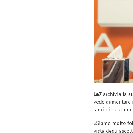
Manassero, Samsung Ads: «Con Total
Perez, Sam
View la reach della CTV diventa
mercato st
finalmente misurabile»
crescere»
La7
archivia la s
vede aumentare il
lancio in autun
«Siamo molto fel
vista degli ascolt