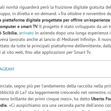
ali novità riguarderà però la fruizione digitale gratuita de
ruppo, in diretta e on demand. «Tra ottobre e novembre d
 piattaforma digitale progettata per offrire un'esperienza
computer e smart TV.
Il progetto è stato sviluppato da un 
ò Scibilia
,
arrivato
in azienda dopo una lunga esperienza 
eva lavorato anche al lancio di Mediaset Infinity». Il nuo
tato da tutte le principali piattaforme dell’emittente, dal
i al sito web, fino alle applicazioni per Smart Tv.
TAGRAM
rciale, segno più per l'andamento della raccolta nella pr
ubblicità di La7 sta leggermente crescendo nel semestre, 
eno brillante dei primi cinque mesi», ha detto
Uberto Fo
dia.
«Ci auspichiamo ora una seconda parte dell'anno co