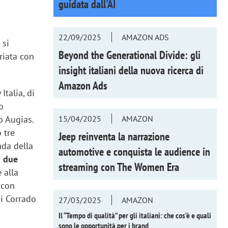
guidata dall'AI
22/09/2025
AMAZON ADS
 si
Beyond the Generational Divide: gli
riata con
insight italiani della nuova ricerca di
Amazon Ads
Italia, di
o
15/04/2025
AMAZON
o Augias.
 tre
Jeep reinventa la narrazione
nda della
automotive e conquista le audience in
e
due
streaming con
The Women Era
 alla
, con
i Corrado
27/03/2025
AMAZON
Il “Tempo di qualità” per gli italiani: che cos’è e quali
sono le opportunità per i brand