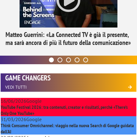
Matteo Guerrini: «La Connected TV è già il presente,
ma sarà ancora di più il futuro della comunicazione»
GAME CHANGERS
VEDI TUTTI
16/06/2026
Google
YouTube Festival 2026: tra contenuti, creator e risultati, perché «There’s
Only One YouTube»
31/03/2026
Google
Think Consumer Omnichannel: viaggio nella nuova Search di Google guidata
dall'AI