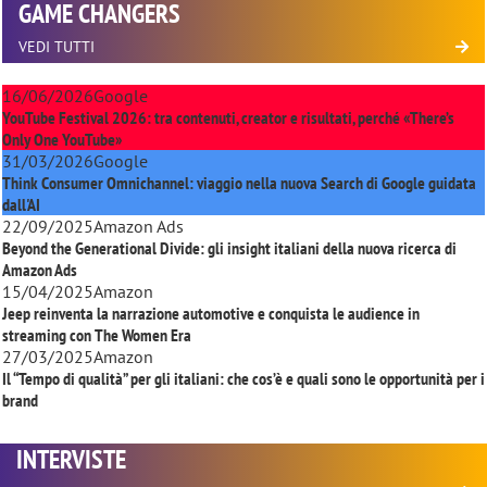
GAME CHANGERS
VEDI TUTTI
16/06/2026
Google
YouTube Festival 2026: tra contenuti, creator e risultati, perché «There’s
Only One YouTube»
31/03/2026
Google
Think Consumer Omnichannel: viaggio nella nuova Search di Google guidata
dall'AI
22/09/2025
Amazon Ads
Beyond the Generational Divide: gli insight italiani della nuova ricerca di
Amazon Ads
15/04/2025
Amazon
Jeep reinventa la narrazione automotive e conquista le audience in
streaming con
The Women Era
27/03/2025
Amazon
Il “Tempo di qualità” per gli italiani: che cos’è e quali sono le opportunità per i
brand
INTERVISTE