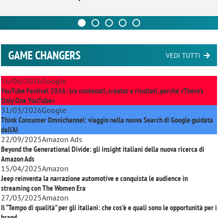
GAME CHANGERS
VEDI TUTTI
16/06/2026
Google
YouTube Festival 2026: tra contenuti, creator e risultati, perché «There’s
Only One YouTube»
31/03/2026
Google
Think Consumer Omnichannel: viaggio nella nuova Search di Google guidata
dall'AI
22/09/2025
Amazon Ads
Beyond the Generational Divide: gli insight italiani della nuova ricerca di
Amazon Ads
15/04/2025
Amazon
Jeep reinventa la narrazione automotive e conquista le audience in
streaming con
The Women Era
27/03/2025
Amazon
Il “Tempo di qualità” per gli italiani: che cos’è e quali sono le opportunità per i
brand