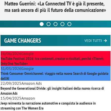
Matteo Guerrini: «La Connected TV è già il presente,
ma sarà ancora di più il futuro della comunicazione»
GAME CHANGERS
VEDI TUTTI
16/06/2026
Google
YouTube Festival 2026: tra contenuti, creator e risultati, perché «There’s
Only One YouTube»
31/03/2026
Google
Think Consumer Omnichannel: viaggio nella nuova Search di Google guidata
dall'AI
22/09/2025
Amazon Ads
Beyond the Generational Divide: gli insight italiani della nuova ricerca di
Amazon Ads
15/04/2025
Amazon
Jeep reinventa la narrazione automotive e conquista le audience in
streaming con
The Women Era