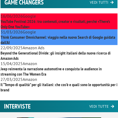
GAME CHANGERS
VEDI TUTTI
16/06/2026
Google
YouTube Festival 2026: tra contenuti, creator e risultati, perché «There’s
Only One YouTube»
31/03/2026
Google
Think Consumer Omnichannel: viaggio nella nuova Search di Google guidata
dall'AI
22/09/2025
Amazon Ads
Beyond the Generational Divide: gli insight italiani della nuova ricerca di
Amazon Ads
15/04/2025
Amazon
Jeep reinventa la narrazione automotive e conquista le audience in
streaming con
The Women Era
27/03/2025
Amazon
Il “Tempo di qualità” per gli italiani: che cos’è e quali sono le opportunità per i
brand
INTERVISTE
VEDI TUTTE