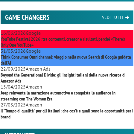
GAME CHANGERS
VEDI TUTTI
16/06/2026
Google
YouTube Festival 2026: tra contenuti, creator e risultati, perché «There’s
Only One YouTube»
31/03/2026
Google
Think Consumer Omnichannel: viaggio nella nuova Search di Google guidata
dall'AI
22/09/2025
Amazon Ads
Beyond the Generational Divide: gli insight italiani della nuova ricerca di
Amazon Ads
15/04/2025
Amazon
Jeep reinventa la narrazione automotive e conquista le audience in
streaming con
The Women Era
27/03/2025
Amazon
Il “Tempo di qualità” per gli italiani: che cos’è e quali sono le opportunità per i
brand